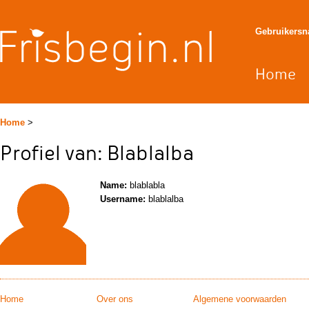
Gebruikers
Home
Home
>
Profiel van: Blablalba
Name:
blablabla
Username:
blablalba
Home
Over ons
Algemene voorwaarden