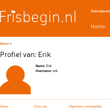
Gebruikers
Home
Home
>
Profiel van: Erik
Name:
Erik
Username:
erik
Home
Over ons
Algemene voorwaarden